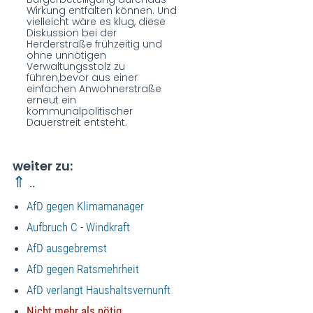
Wirkung entfalten können. Und
vielleicht wäre es klug, diese
Diskussion bei der
Herderstraße frühzeitig und
ohne unnötigen
Verwaltungsstolz zu
führen,bevor aus einer
einfachen Anwohnerstraße
erneut ein
kommunalpolitischer
Dauerstreit entsteht.
weiter zu:
⇑ ..
AfD gegen Klimamanager
Aufbruch C - Windkraft
AfD ausgebremst
AfD gegen Ratsmehrheit
AfD verlangt Haushaltsvernunft
Nicht mehr als nötig