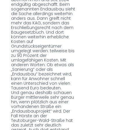
endgültig abgeschafft. Beim
sogenannten Endausbau sieht
die Sache allerdings weiterhin
anders aus. Dann greift nicht
mehr das KAG, sondern das
Erschließungsrecht nach dem
Baugesetzbuch. Und dort
können weiterhin erhebliche
Kosten auf
Grundstückseigentümer
umgelegt werden: teilweise bis
zu 90 Prozent der
umlagefähigen Kosten. Mit
anderen Worten: Ob etwas als
„Sanierung“ oder als
„Endausbau“ bezeichnet wird,
kann für Anwohner schnell
einen Unterschied von vielen
Tausend Euro bedeuten.
Und genau deshalb schauen
Bürger mittlerweile sehr genau
hin, wenn plötzlich aus einer
vorhandenen Straße ein
„Endausbauprojekt“ wird. Der
Fall Hörste an der
Teutoburger-Wald-Straße hat
das zuletzt sehr deutlich
gezeigt. Auch dort entstand