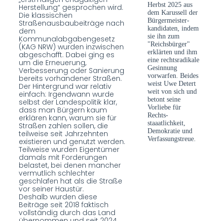
Herbst 2025 aus
Herstellung“ gesprochen wird.
dem Karussell der
Die klassischen
Bürgermeister­
Straßenausbaubeiträge nach
kandidaten, indem
dem
sie ihn zum
Kommunalabgabengesetz
"Reichsbürger"
(KAG NRW) wurden inzwischen
erklärten und ihm
abgeschafft. Dabei ging es
eine rechtsradikale
um die Erneuerung,
Gesinnung
Verbesserung oder Sanierung
vorwarfen. Beides
bereits vorhandener Straßen.
weist Uwe Detert
Der Hintergrund war relativ
weit von sich und
einfach: Irgendwann wurde
betont seine
selbst der Landespolitik klar,
Vorliebe für
dass man Bürgern kaum
Rechts­
erklären kann, warum sie für
staaatlichkeit,
Straßen zahlen sollen, die
Demokratie und
teilweise seit Jahrzehnten
Verfas­sungstreue.
existieren und genutzt werden.
Teilweise wurden Eigentümer
damals mit Forderungen
belastet, bei denen mancher
vermutlich schlechter
geschlafen hat als die Straße
vor seiner Haustür.
Deshalb wurden diese
Beiträge seit 2018 faktisch
vollständig durch das Land
übernommen und seit 2024