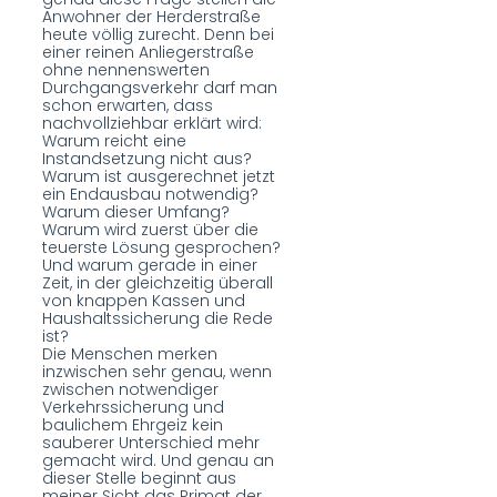
Anwohner der Herderstraße
heute völlig zurecht. Denn bei
einer reinen Anliegerstraße
ohne nennenswerten
Durchgangsverkehr darf man
schon erwarten, dass
nachvollziehbar erklärt wird:
Warum reicht eine
Instandsetzung nicht aus?
Warum ist ausgerechnet jetzt
ein Endausbau notwendig?
Warum dieser Umfang?
Warum wird zuerst über die
teuerste Lösung gesprochen?
Und warum gerade in einer
Zeit, in der gleichzeitig überall
von knappen Kassen und
Haushaltssicherung die Rede
ist?
Die Menschen merken
inzwischen sehr genau, wenn
zwischen notwendiger
Verkehrssicherung und
baulichem Ehrgeiz kein
sauberer Unterschied mehr
gemacht wird. Und genau an
dieser Stelle beginnt aus
meiner Sicht das Primat der