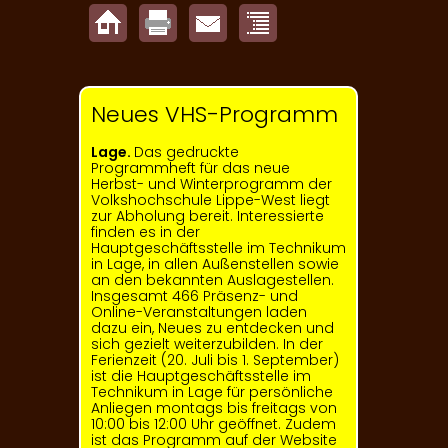
Neues VHS-Programm
Lage.
Das gedruckte
Programmheft für das neue
Herbst- und Winter­programm der
Volkshochschule Lippe-West liegt
zur Abholung bereit. Interessierte
finden es in der
Hauptgeschäftsstelle im Technikum
in Lage, in allen Außenstellen sowie
an den bekannten Auslagestellen.
Insgesamt 466 Präsenz- und
Online-Veranstaltungen laden
dazu ein, Neues zu entdecken und
sich gezielt weiterzubilden. In der
Ferienzeit (20. Juli bis 1. September)
ist die Hauptgeschäftsstelle im
Technikum in Lage für persönliche
Anliegen montags bis freitags von
10:00 bis 12:00 Uhr geöffnet. Zudem
ist das Programm auf der Website