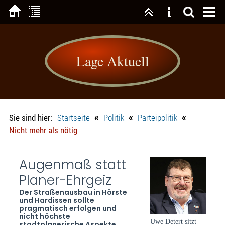
Lage Aktuell
«
«
«
Sie sind hier:
Startseite
Politik
Parteipolitik
Nicht mehr als nötig
Augenmaß statt
Planer-Ehrgeiz
Der Straßenausbau in Hörste
und Hardissen sollte
pragmatisch erfolgen und
nicht höchste
Uwe Detert sitzt
stadtplanerische Aspekte