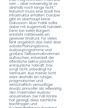
sein ... aber notwendig ist es
deshalb noch lange nicht.“
Natürlich muss eine Stadt ihre
Infrastruktur erhalten. Darüber
gibt es überhaupt keine
Diskussion. Aber Politik sollte
dabei mit Augenmaß handeln.
Denn bei vielen Bürgern
entsteht mittlerweile ein
gewisser Eindruck: Für vieles
fehlt angeblich das Geld. Aber
sobald Planungsbüros,
Ausbauprogramme und
größere Tiefbaumaßnahmen
auftauchen, entwickelt der
öffentliche Sektor plötzlich
erstaunliche Tatkraft. Das
sorgt nicht unbedingt für
Vertrauen. Aus meiner Sicht
wäre deshalb ein ruhiger,
pragmatischer und
wirtschaftlich vernünftiger
Ansatz sinnvoller als reflexartig
den maximalen Ausbau
anzustreben. Der Fall Hörste
hat gezeigt, dass sachliche
Nachfragen und
Bürgerbeteiligung durchaus