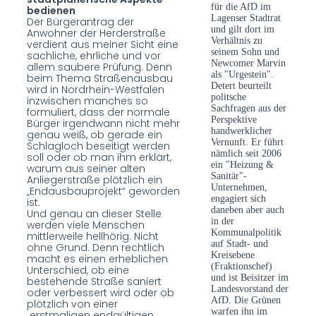
für die AfD im
bedienen
Lagenser Stadtrat
Der Bürgerantrag der
und gilt dort im
Anwohner der Herderstraße
Verhältnis zu
verdient aus meiner Sicht eine
seinem Sohn und
sachliche, ehrliche und vor
Newcomer Marvin
allem saubere Prüfung. Denn
als "Urgestein".
beim Thema Straßenausbau
Detert beurteilt
wird in Nordrhein-Westfalen
politsche
inzwischen manches so
Sachfragen aus der
formuliert, dass der normale
Perspektive
Bürger irgendwann nicht mehr
handwerklicher
genau weiß, ob gerade ein
Vernunft. Er führt
Schlagloch beseitigt werden
nämlich seit 2006
soll oder ob man ihm erklärt,
ein "Heizung &
warum aus seiner alten
Sanitär"-
Anliegerstraße plötzlich ein
Unternehmen,
„Endausbauprojekt“ geworden
engagiert sich
ist.
daneben aber auch
Und genau an dieser Stelle
in der
werden viele Menschen
Kommunalpolitik
mittlerweile hellhörig. Nicht
auf Stadt- und
ohne Grund. Denn rechtlich
Kreisebene
macht es einen erheblichen
(Fraktionschef)
Unterschied, ob eine
und ist Beisitzer im
bestehende Straße saniert
Landesvorstand der
oder verbessert wird oder ob
AfD. Die Grünen
plötzlich von einer
warfen ihn im
„erstmaligen endgültigen