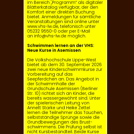
im Bereich „Programm“ als digitaler
Blätterkatalog verfügbar, der den
Komfort einer direkten Buchung
bietet. Anmeldungen für sämtliche
Veranstaltungen sind online unter
www.vhs-lw.de
, telefonisch unter
05232 9550-0 oder per E-Mail
an
info@vhs-lw.de
möglich.
Schwimmen lernen an der VHS:
Neue Kurse in Asemissen
Die Volkshochschule Lippe-West
bietet ab dem 30. September 2026
zwei neue Kinderschwimmkurse zur
Vorbereitung auf das
Seepferdchen an. Das Angebot in
der Schwimm­halle der
Grundschule Asemissen (Berliner
Str. 10) richtet sich an Kinder, die
bereits wassergewöhnt sind. Unter
der spielerischen Leitung von
Annett Starke und Heike Zettel
lernen die Teilnehmer das Tauchen,
selbstständige Sprünge sowie die
Grundbewegungen des Brust­
schwimmens. Die Prüfung selbst ist
nicht Kursbestandteil. Beide Kurse