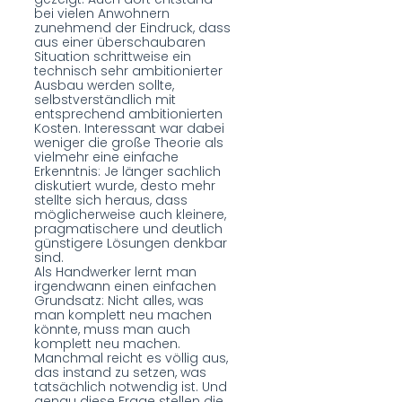
bei vielen Anwohnern
zunehmend der Eindruck, dass
aus einer überschaubaren
Situation schrittweise ein
technisch sehr ambitionierter
Ausbau werden sollte,
selbstverständlich mit
entsprechend ambitionierten
Kosten. Interessant war dabei
weniger die große Theorie als
vielmehr eine einfache
Erkenntnis: Je länger sachlich
diskutiert wurde, desto mehr
stellte sich heraus, dass
möglicherweise auch kleinere,
pragmatischere und deutlich
günstigere Lösungen denkbar
sind.
Als Handwerker lernt man
irgendwann einen einfachen
Grundsatz: Nicht alles, was
man komplett neu machen
könnte, muss man auch
komplett neu machen.
Manchmal reicht es völlig aus,
das instand zu setzen, was
tatsächlich notwendig ist. Und
genau diese Frage stellen die