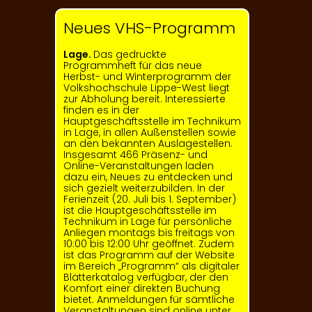
Neues VHS-Programm
Lage.
Das gedruckte
Programmheft für das neue
Herbst- und Winter­programm der
Volkshochschule Lippe-West liegt
zur Abholung bereit. Interessierte
finden es in der
Hauptgeschäftsstelle im Technikum
in Lage, in allen Außenstellen sowie
an den bekannten Auslagestellen.
Insgesamt 466 Präsenz- und
Online-Veranstaltungen laden
dazu ein, Neues zu entdecken und
sich gezielt weiterzubilden. In der
Ferienzeit (20. Juli bis 1. September)
ist die Hauptgeschäftsstelle im
Technikum in Lage für persönliche
Anliegen montags bis freitags von
10:00 bis 12:00 Uhr geöffnet. Zudem
ist das Programm auf der Website
im Bereich „Programm“ als digitaler
Blätterkatalog verfügbar, der den
Komfort einer direkten Buchung
bietet. Anmeldungen für sämtliche
Veranstaltungen sind online unter