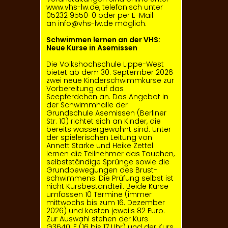
www.vhs-lw.de
, telefonisch unter
05232 9550-0 oder per E-Mail
an
info@vhs-lw.de
möglich.
Schwimmen lernen an der VHS:
Neue Kurse in Asemissen
Die Volkshochschule Lippe-West
bietet ab dem 30. September 2026
zwei neue Kinderschwimmkurse zur
Vorbereitung auf das
Seepferdchen an. Das Angebot in
der Schwimm­halle der
Grundschule Asemissen (Berliner
Str. 10) richtet sich an Kinder, die
bereits wassergewöhnt sind. Unter
der spielerischen Leitung von
Annett Starke und Heike Zettel
lernen die Teilnehmer das Tauchen,
selbstständige Sprünge sowie die
Grundbewegungen des Brust­
schwimmens. Die Prüfung selbst ist
nicht Kursbestandteil. Beide Kurse
umfassen 10 Termine (immer
mittwochs bis zum 16. Dezember
2026) und kosten jeweils 82 Euro.
Zur Auswahl stehen der Kurs
G3640LE (16 bis 17 Uhr) und der Kurs