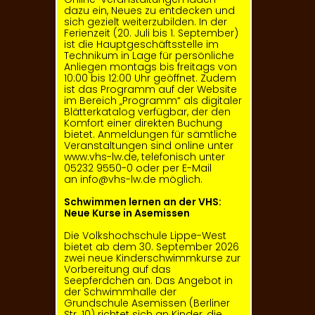
dazu ein, Neues zu entdecken und
sich gezielt weiterzubilden. In der
Ferienzeit (20. Juli bis 1. September)
ist die Hauptgeschäftsstelle im
Technikum in Lage für persönliche
Anliegen montags bis freitags von
10:00 bis 12:00 Uhr geöffnet. Zudem
ist das Programm auf der Website
im Bereich „Programm“ als digitaler
Blätterkatalog verfügbar, der den
Komfort einer direkten Buchung
bietet. Anmeldungen für sämtliche
Veranstaltungen sind online unter
www.vhs-lw.de
, telefonisch unter
05232 9550-0 oder per E-Mail
an
info@vhs-lw.de
möglich.
Schwimmen lernen an der VHS:
Neue Kurse in Asemissen
Die Volkshochschule Lippe-West
bietet ab dem 30. September 2026
zwei neue Kinderschwimmkurse zur
Vorbereitung auf das
Seepferdchen an. Das Angebot in
der Schwimm­halle der
Grundschule Asemissen (Berliner
Str. 10) richtet sich an Kinder, die