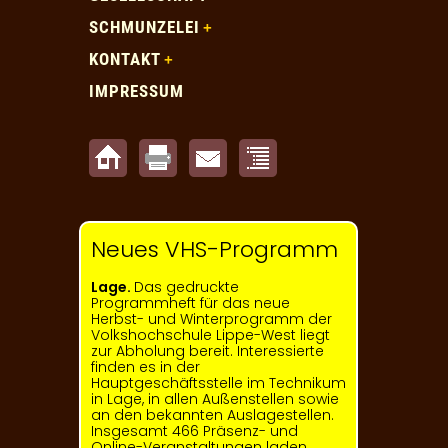
SCHMUNZELEI
KONTAKT
IMPRESSUM
Neues VHS-Programm
Lage.
Das gedruckte
Programmheft für das neue
Herbst- und Winter­programm der
Volkshochschule Lippe-West liegt
zur Abholung bereit. Interessierte
finden es in der
Hauptgeschäftsstelle im Technikum
in Lage, in allen Außenstellen sowie
an den bekannten Auslagestellen.
Insgesamt 466 Präsenz- und
Online-Veranstaltungen laden