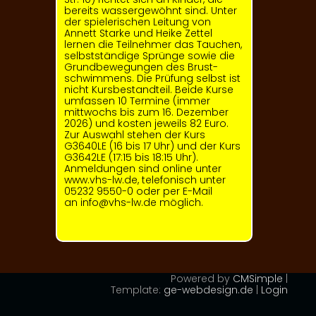
bereits wassergewöhnt sind. Unter
der spielerischen Leitung von
Annett Starke und Heike Zettel
lernen die Teilnehmer das Tauchen,
selbstständige Sprünge sowie die
Grundbewegungen des Brust­
schwimmens. Die Prüfung selbst ist
nicht Kursbestandteil. Beide Kurse
umfassen 10 Termine (immer
mittwochs bis zum 16. Dezember
2026) und kosten jeweils 82 Euro.
Zur Auswahl stehen der Kurs
G3640LE (16 bis 17 Uhr) und der Kurs
G3642LE (17:15 bis 18:15 Uhr).
Anmeldungen sind online unter
www.vhs-lw.de
, telefonisch unter
05232 9550-0 oder per E-Mail
an
info@vhs-lw.de
möglich.
Powered by
CMSimple
|
Template:
ge-webdesign.de
|
Login